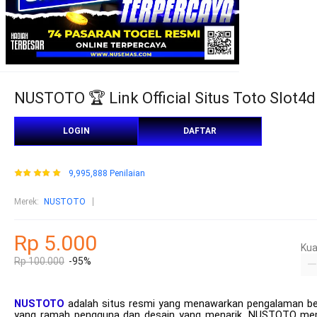
NUSTOTO 🏆 Link Official Situs Toto Slot4d
LOGIN
DAFTAR
9,995,888 Penilaian
Merek
:
NUSTOTO
Rp 5.000
Kua
Rp 100.000
-95%
NUSTOTO
adalah situs resmi yang menawarkan pengalaman berm
yang ramah pengguna dan desain yang menarik, NUSTOTO memb